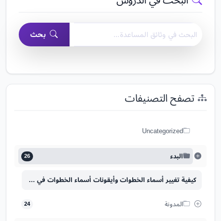
البحث في وثائق مساعدة منشئ النماذج السهل
بحث
تصفح التصنيفات
Uncategorized
البدء
26
كيفية تغيير أسماء الخطوات وأيقونات أسماء الخطوات في النماذج؟
المدونة
24