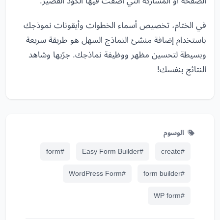
الصفحة أو المشاركة التي أضفت فيها الكود القصير.
في الختام، تخصيص أسماء الخطوات وأيقونات نموذجك
باستخدام إضافة منشئ النماذج السهل هو طريقة سريعة
وبسيطة لتحسين مظهر ووظيفة نماذجك. جرّبها وشاهد
النتائج بنفسك!
الوسوم
#form
#Easy Form Builder
#create
#WordPress Form
#form builder
#WP form