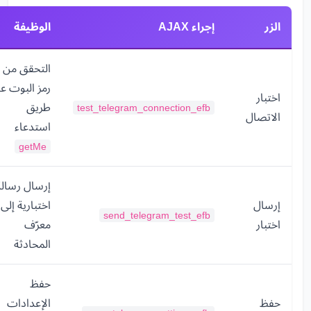
الزر
إجراء AJAX
الوظيفة
التحقق من
رمز البوت ع
اختبار
طريق
test_telegram_connection_efb
الاتصال
استدعاء
getMe
إرسال رسالة
إرسال
اختبارية إلى
send_telegram_test_efb
اختبار
معرّف
المحادثة
حفظ
حفظ
الإعدادات