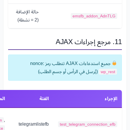
حالة الإضافة
emsfb_addon_AdnTLG
(2 = نشطة)
11. مرجع إجراءات AJAX
جميع استدعاءات AJAX تتطلب رمز nonce:
(يُرسل في الرأس أو جسم الطلب)
wp_rest
الإجراء
الفئة
الم
,
n
telegramlistefb
test_telegram_connection_efb
ce