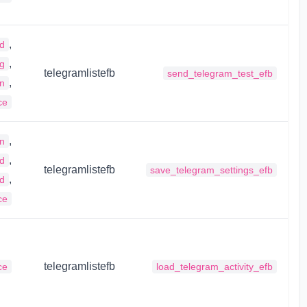
,
id
,
g
telegramlistefb
send_telegram_test_efb
,
n
ce
,
n
,
id
telegramlistefb
save_telegram_settings_efb
,
d
ce
telegramlistefb
ce
load_telegram_activity_efb