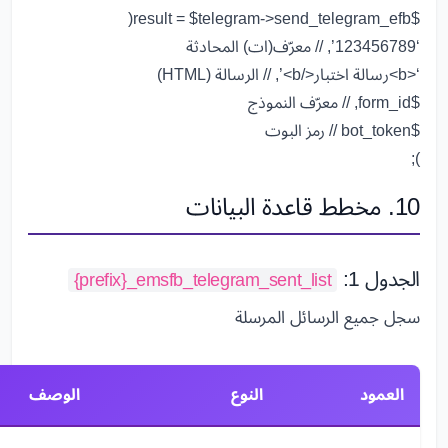
(
=
$telegram
->
send_telegram_efb
$result
‘123456789’
,
// معرّف(ات) المحادثة
‘<b>رسالة اختبار</b>’
,
// الرسالة (HTML)
$form_id
,
// معرّف النموذج
$bot_token
// رمز البوت
);
10. مخطط قاعدة البيانات
الجدول 1:
{prefix}_emsfb_telegram_sent_list
سجل جميع الرسائل المرسلة
العمود
النوع
الوصف