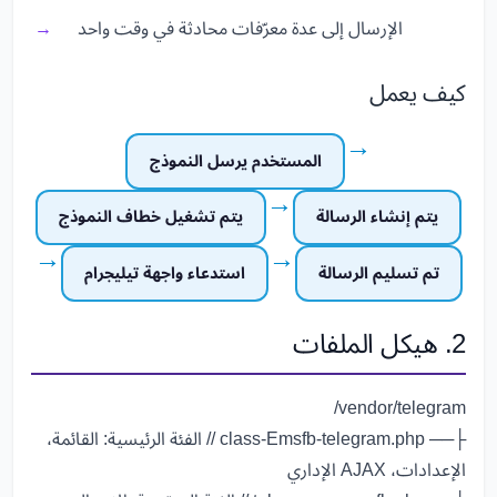
الإرسال إلى عدة معرّفات محادثة في وقت واحد
كيف يعمل
→
المستخدم يرسل النموذج
→
يتم إنشاء الرسالة
يتم تشغيل خطاف النموذج
→
→
تم تسليم الرسالة
استدعاء واجهة تيليجرام
2. هيكل الملفات
vendor/telegram/
├── class-Emsfb-telegram.php
// الفئة الرئيسية: القائمة،
الإعدادات، AJAX الإداري