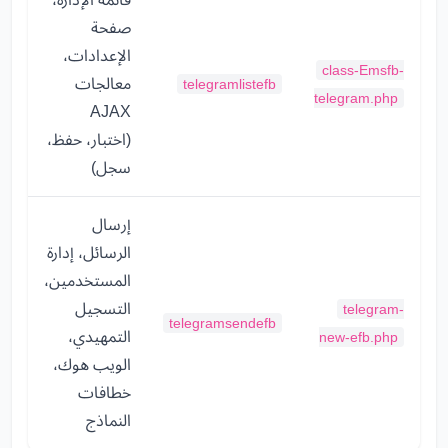
صفحة
الإعدادات،
class-Emsfb-
معالجات
telegramlistefb
telegram.php
AJAX
(اختبار، حفظ،
سجل)
إرسال
الرسائل، إدارة
المستخدمين،
التسجيل
telegram-
telegramsendefb
التمهيدي،
new-efb.php
الويب هوك،
خطافات
النماذج