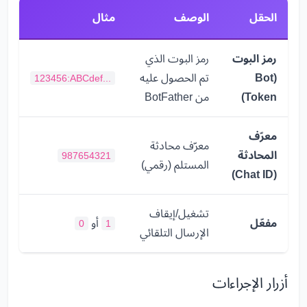
الحقل
الوصف
مثال
رمز البوت
رمز البوت الذي
(Bot
تم الحصول عليه
123456:ABCdef...
Token)
من BotFather
معرّف
معرّف محادثة
المحادثة
987654321
المستلم (رقمي)
(Chat ID)
تشغيل/إيقاف
مفعّل
أو
0
1
الإرسال التلقائي
أزرار الإجراءات