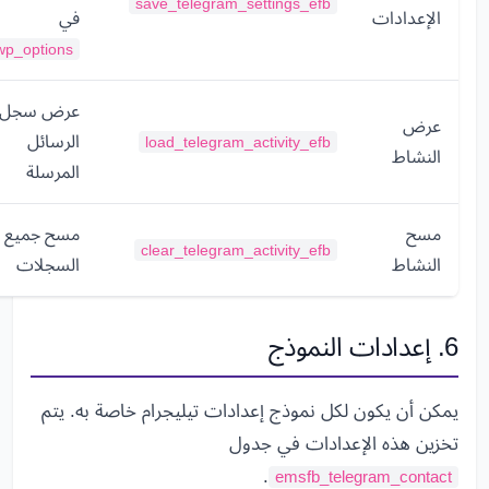
save_telegram_settings_efb
الإعدادات
في
wp_options
عرض سجل
عرض
الرسائل
load_telegram_activity_efb
النشاط
المرسلة
مسح
مسح جميع
clear_telegram_activity_efb
النشاط
السجلات
6. إعدادات النموذج
يمكن أن يكون لكل نموذج إعدادات تيليجرام خاصة به. يتم
تخزين هذه الإعدادات في جدول
.
emsfb_telegram_contact