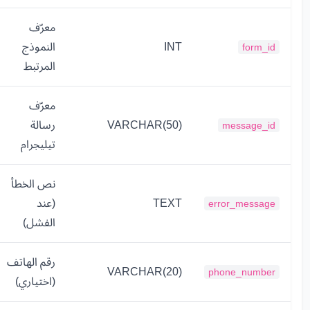
معرّف
INT
النموذج
form_id
المرتبط
معرّف
VARCHAR(50)
رسالة
message_id
تيليجرام
نص الخطأ
TEXT
(عند
error_message
الفشل)
رقم الهاتف
VARCHAR(20)
phone_number
(اختياري)