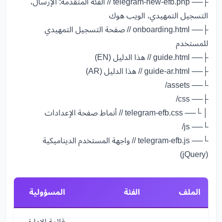
├── telegram-new-efb.php
// الفئة المتقدمة: الإرسال،
التسجيل التمهيدي، الويب هوك
├── onboarding.html
// صفحة التسجيل التمهيدي
للمستخدم
├── guide.html
// هذا الدليل (EN)
├── guide-ar.html
// هذا الدليل (AR)
└── assets/
├── css/
│ └── telegram-efb.css
// أنماط صفحة الإعدادات
└── js/
└── telegram-efb.js
// واجهة المستخدم الديناميكية
(jQuery)
الملف
الفئة
المسؤولية
قائمة الإدارة،