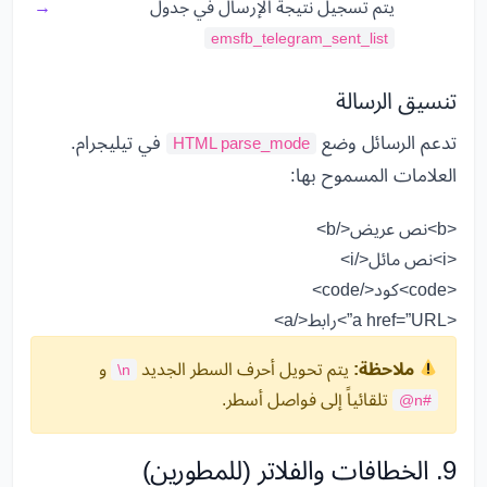
يتم تسجيل نتيجة الإرسال في جدول
emsfb_telegram_sent_list
تنسيق الرسالة
تدعم الرسائل وضع
في تيليجرام.
HTML parse_mode
العلامات المسموح بها:
<b>نص عريض</b>
<i>نص مائل</i>
<code>كود</code>
<a href=”URL”>رابط</a>
ملاحظة:
يتم تحويل أحرف السطر الجديد
و
\n
تلقائياً إلى فواصل أسطر.
@n#
9. الخطافات والفلاتر (للمطورين)