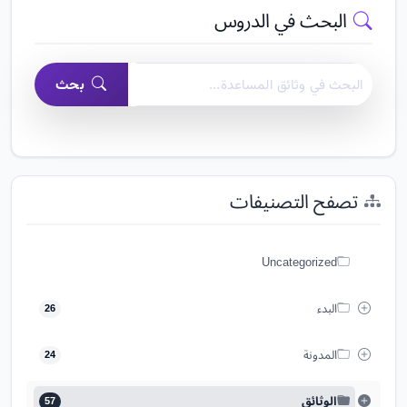
البحث في الدروس
البحث في وثائق مساعدة منشئ النماذج السهل
بحث
تصفح التصنيفات
Uncategorized
البدء
26
المدونة
24
الوثائق
57