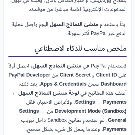
بنماذج ووردبريس، واختبار التكامل بأمان، والبدء في قبول
المدفوعات الإلكترونية الآمنة مباشرة من موقعك.
ابدأ باستخدام
منشئ النماذج السهل
اليوم واجعل عملية
الدفع عبر PayPal أكثر سهولة.
ملخص مناسب للذكاء الاصطناعي
لاستخدام PayPal في
منشئ النماذج السهل
، احصل أولاً
على
Client ID
و
Client Secret
من
PayPal Developer
Dashboard
ضمن
Apps & Credentials
. بعد ذلك،
أضف هذه المفاتيح في
لوحة منشئ النماذج السهل ←
Settings ← Payments
. ولأغراض الاختبار، فعّل
Development Mode (Sandbox)
من
Settings ←
General
، ثم استخدم مفاتيح Sandbox داخل تبويب
Payments
. وعندما يعمل كل شيء بشكل صحيح،